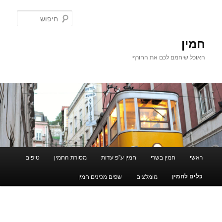
לדלג
לתוכן
חיפוש
חמין
האוכל שיחמם לכם את החורף
תפריט
ראשי
חמין בשרי
חמין ע"פ עדות
מסורת החמין
טיפים
ראשי
כלים לחמין
מומלצים
שפים מכינים חמין